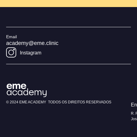
Email
academy@eme.clinic
Instagram
© 2024 EME ACADEMY TODOS OS DIREITOS RESERVADOS
En
R. 
Jos